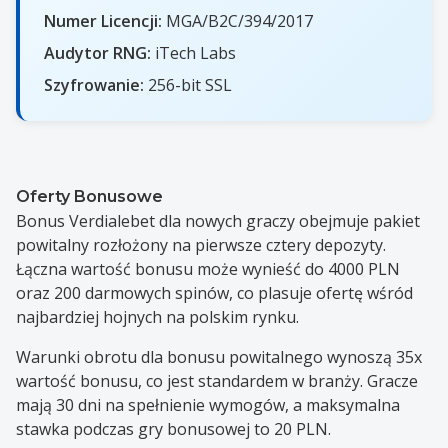
Numer Licencji:
MGA/B2C/394/2017
Audytor RNG:
iTech Labs
Szyfrowanie:
256-bit SSL
Oferty Bonusowe
Bonus Verdialebet dla nowych graczy obejmuje pakiet
powitalny rozłożony na pierwsze cztery depozyty.
Łączna wartość bonusu może wynieść do 4000 PLN
oraz 200 darmowych spinów, co plasuje ofertę wśród
najbardziej hojnych na polskim rynku.
Warunki obrotu dla bonusu powitalnego wynoszą 35x
wartość bonusu, co jest standardem w branży. Gracze
mają 30 dni na spełnienie wymogów, a maksymalna
stawka podczas gry bonusowej to 20 PLN.