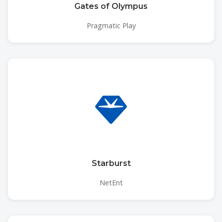
Gates of Olympus
Pragmatic Play
Starburst
NetEnt