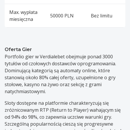
Max. wypłata
50000 PLN
Bez limitu
miesięczna
Oferta Gier
Portfolio gier w Verdialebet obejmuje ponad 3000
tytułów od czołowych dostawców oprogramowania.
Dominującą kategorią są automaty online, które
stanowią około 80% całej oferty, uzupełnione o gry
stołowe, kasyno na żywo oraz sekcję z grami
natychmiastowymi.
Sloty dostępne na platformie charakteryzują się
zróżnicowanym RTP (Return to Player) wahającym się
od 94% do 98%, co zapewnia uczciwe warunki gry.
Szczególną popularnością cieszą się progresywne