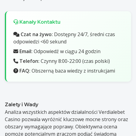
Kanały Kontaktu
Czat na żywo:
Dostępny 24/7, średni czas
odpowiedzi <60 sekund
Email:
Odpowiedź w ciągu 24 godzin
Telefon:
Czynny 8:00-22:00 (czas polski)
FAQ:
Obszerną baza wiedzy z instrukcjami
Zalety i Wady
Analiza wszystkich aspektów działalności Verdialebet
Casino pozwala wyróżnić kluczowe mocne strony oraz
obszary wymagające poprawy. Obiektywna ocena
pomoże potencjalnym graczom podjąć świadomą