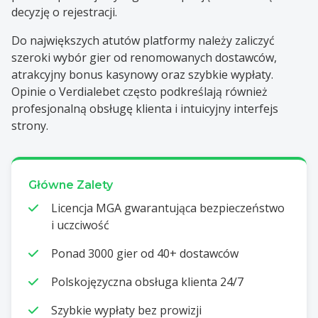
decyzję o rejestracji.
Do największych atutów platformy należy zaliczyć
szeroki wybór gier od renomowanych dostawców,
atrakcyjny bonus kasynowy oraz szybkie wypłaty.
Opinie o Verdialebet często podkreślają również
profesjonalną obsługę klienta i intuicyjny interfejs
strony.
Główne Zalety
Licencja MGA gwarantująca bezpieczeństwo
i uczciwość
Ponad 3000 gier od 40+ dostawców
Polskojęzyczna obsługa klienta 24/7
Szybkie wypłaty bez prowizji