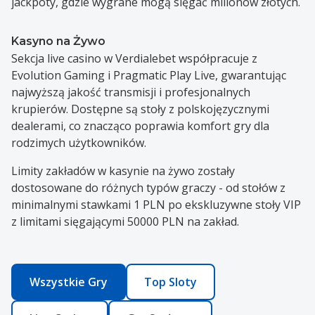
jackpoty, gdzie wygrane mogą sięgać milionów złotych.
Kasyno na Żywo
Sekcja live casino w Verdialebet współpracuje z
Evolution Gaming i Pragmatic Play Live, gwarantując
najwyższą jakość transmisji i profesjonalnych
krupierów. Dostępne są stoły z polskojęzycznymi
dealerami, co znacząco poprawia komfort gry dla
rodzimych użytkowników.
Limity zakładów w kasynie na żywo zostały
dostosowane do różnych typów graczy - od stołów z
minimalnymi stawkami 1 PLN po ekskluzywne stoły VIP
z limitami sięgającymi 50000 PLN na zakład.
Wszystkie Gry
Top Sloty