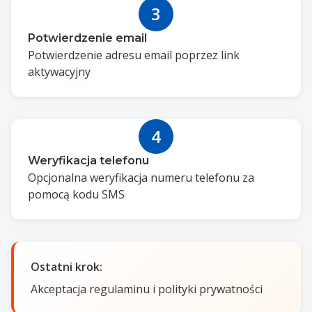
3
Potwierdzenie email
Potwierdzenie adresu email poprzez link
aktywacyjny
4
Weryfikacja telefonu
Opcjonalna weryfikacja numeru telefonu za
pomocą kodu SMS
Ostatni krok:
Akceptacja regulaminu i polityki prywatności