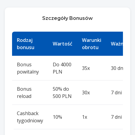
Szczegóły Bonusów
Rodzaj
Warunki
Wartość
Ważność
bonusu
obrotu
Bonus
Do 4000
35x
30 dni
powitalny
PLN
Bonus
50% do
30x
7 dni
reload
500 PLN
Cashback
10%
1x
7 dni
tygodniowy