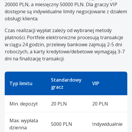
20000 PLN, a miesięczny 50000 PLN. Dla graczy VIP
dostępne są indywidualne limity negocjowane z działem
obsługi klienta.
Czas realizacji wypłat zależy od wybranej metody
płatności. Portfele elektroniczne procesują transakcje
w ciągu 24 godzin, przelewy bankowe zajmują 2-5 dni
roboczych, a karty kredytowe/debetowe wymagają 3-7
dni na finalizację transakcji.
Standardowy
Typ limitu
VIP
gracz
Min. depozyt
20 PLN
20 PLN
Max. wypłata
5000 PLN
Indywidualnie
dzienna