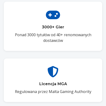
3000+ Gier
Ponad 3000 tytułów od 40+ renomowanych
dostawców
Licencja MGA
Regulowana przez Malta Gaming Authority