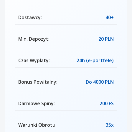
Dostawcy:
40+
Min. Depozyt:
20 PLN
Czas Wypłaty:
24h (e-portfele)
Bonus Powitalny:
Do 4000 PLN
Darmowe Spiny:
200 FS
Warunki Obrotu:
35x